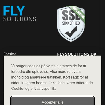
Forside
FLYSOLUTIONS.DK
Produkter
Tlf. 78768672
Top Rabatter
Vi bruger cookies på vores hjemmeside for at
Mail:
hej@want.dk
Blog
forbedre din oplevelse, vise mere relevant
Kontakt
indhold og analysere trafikken. Kort sagt: for at
Cookie- og privatlivspolitik
siden fungerer bedre – ikke for at være irriterende.
Cookie- og privatlivspolitik.
Denne side er en del af want.dk, der udgiver en række
Accepter alle