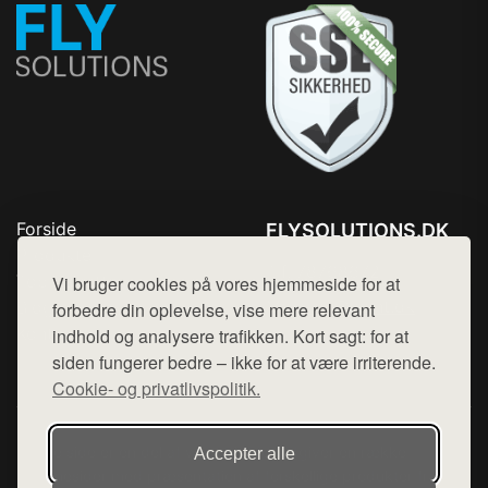
Forside
FLYSOLUTIONS.DK
Produkter
Tlf. 78768672
Top Rabatter
Vi bruger cookies på vores hjemmeside for at
Mail:
hej@want.dk
Blog
forbedre din oplevelse, vise mere relevant
Kontakt
indhold og analysere trafikken. Kort sagt: for at
Cookie- og privatlivspolitik
siden fungerer bedre – ikke for at være irriterende.
Cookie- og privatlivspolitik.
Denne side er en del af want.dk, der udgiver en række
Accepter alle
hjemmesider med præsentation af forskellige produkter fra