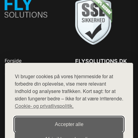
Forside
FLYSOLUTIONS.DK
Produkter
Tlf. 78768672
Top Rabatter
Vi bruger cookies på vores hjemmeside for at
Mail:
hej@want.dk
Blog
forbedre din oplevelse, vise mere relevant
Kontakt
indhold og analysere trafikken. Kort sagt: for at
Cookie- og privatlivspolitik
siden fungerer bedre – ikke for at være irriterende.
Cookie- og privatlivspolitik.
Denne side er en del af want.dk, der udgiver en række
Accepter alle
hjemmesider med præsentation af forskellige produkter fra
diverse webshops. Der sælges ikke varer fra denne side - vi