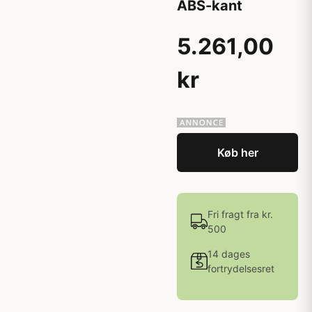
ABS-kant
5.261,00
kr
Køb her
Fri fragt fra kr.
500
14 dages
fortrydelsesret