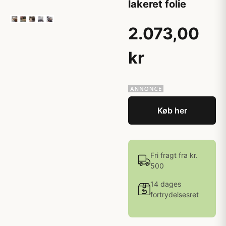
lakeret folie
2.073,00
kr
Køb her
Fri fragt fra kr.
500
14 dages
fortrydelsesret