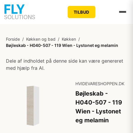
TILBUD
Forside
/
Køkken og bad
/
Køkken
/
Bøjleskab - H040-507 - 119 Wien - Lystonet eg melamin
Dele af indholdet på denne side kan være genereret
med hjælp fra AI.
HVIDEVARESHOPPEN.DK
Bøjleskab -
H040-507 - 119
Wien - Lystonet
eg melamin