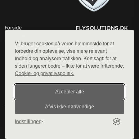
Forside
FLYSOLUTIONS.DK
Produkter
Tlf. 78768672
Top Rabatter
Vi bruger cookies på vores hjemmeside for at
Mail:
hej@want.dk
Blog
forbedre din oplevelse, vise mere relevant
Kontakt
indhold og analysere trafikken. Kort sagt: for at
Cookie- og privatlivspolitik
siden fungerer bedre – ikke for at være irriterende.
Cookie- og privatlivspolitik.
Denne side er en del af want.dk, der udgiver en række
Accepter alle
hjemmesider med præsentation af forskellige produkter fra
diverse webshops. Der sælges ikke varer fra denne side - vi
Afvis ikke‑nødvendige
henviser til de shops, som sælger varen. Vi har heller ikke
varerne på lager.
Indstillinger
© 2026 flysolutions.dk. Alle rettigheder forbeholdes.