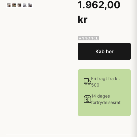
1.962,00
kr
Køb her
Fri fragt fra kr.
500
14 dages
fortrydelsesret