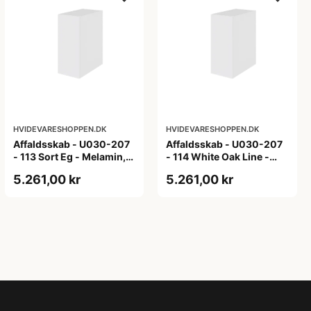
HVIDEVARESHOPPEN.DK
HVIDEVARESHOPPEN.DK
Affaldsskab - U030-207
Affaldsskab - U030-207
- 113 Sort Eg - Melamin,
- 114 White Oak Line -
sort eg
Hvid m/eg ABS-kant
5.261,00 kr
5.261,00 kr