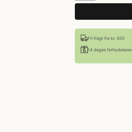
Fri fragt fra kr. 500
14 dages fortrydelsesr