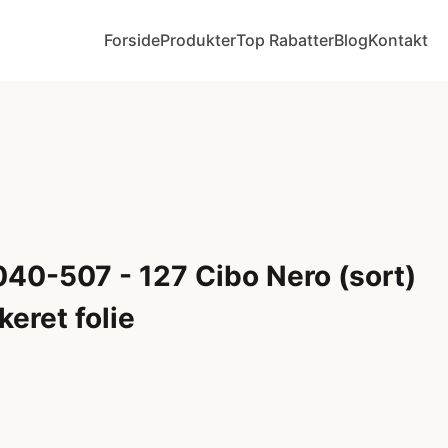
Forside
Produkter
Top Rabatter
Blog
Kontakt
040-507 - 127 Cibo Nero (sort)
keret folie