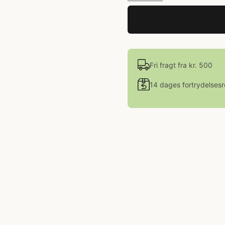
Fri fragt fra kr. 500
14 dages fortrydelsesr