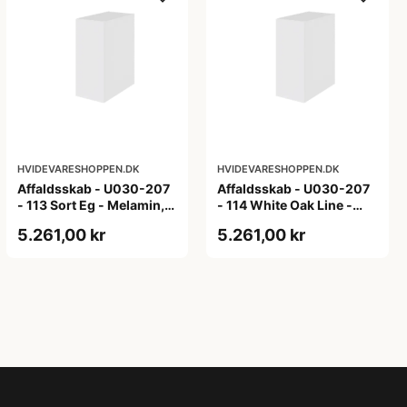
HVIDEVARESHOPPEN.DK
HVIDEVARESHOPPEN.DK
Affaldsskab - U030-207
Affaldsskab - U030-207
- 113 Sort Eg - Melamin,
- 114 White Oak Line -
sort eg
Hvid m/eg ABS-kant
5.261,00 kr
5.261,00 kr