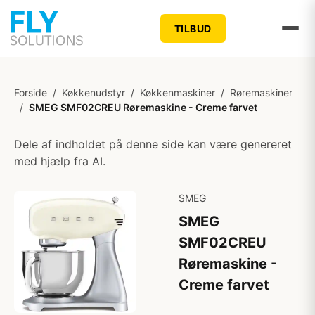
TILBUD
Forside
/
Køkkenudstyr
/
Køkkenmaskiner
/
Røremaskiner
/
SMEG SMF02CREU Røremaskine - Creme farvet
Dele af indholdet på denne side kan være genereret
med hjælp fra AI.
SMEG
SMEG
SMF02CREU
Røremaskine -
Creme farvet