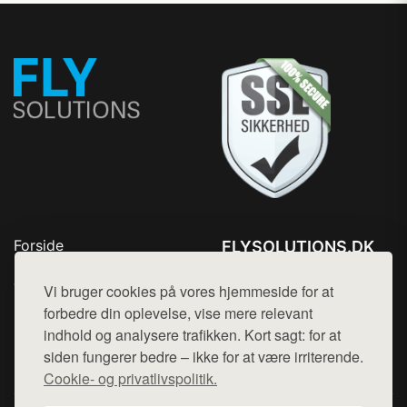
Forside
FLYSOLUTIONS.DK
Produkter
Tlf. 78768672
Top Rabatter
Vi bruger cookies på vores hjemmeside for at
Mail:
hej@want.dk
Blog
forbedre din oplevelse, vise mere relevant
Kontakt
indhold og analysere trafikken. Kort sagt: for at
Cookie- og privatlivspolitik
siden fungerer bedre – ikke for at være irriterende.
Cookie- og privatlivspolitik.