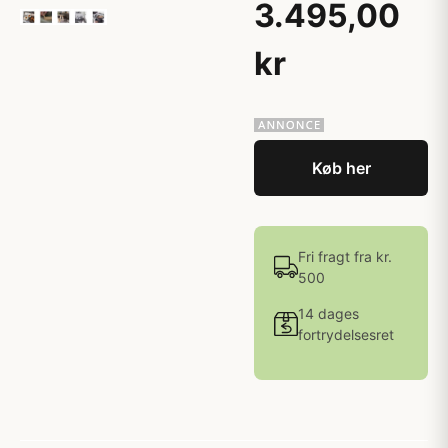
3.495,00
kr
Køb her
Fri fragt fra kr.
500
14 dages
fortrydelsesret