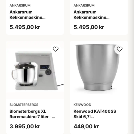
ANKARSRUM
ANKARSRUM
Ankarsrum
Ankarsrum
Køkkenmaskine
Køkkenmaskine
AKM6230B - Matsort
AKM6230MW - Mathvid
5.495,00 kr
5.495,00 kr
BLOMSTERBERGS
KENWOOD
Blomsterbergs XL
Kenwood KAT400SS
Røremaskine 7 liter -
Skål 6,7 L.
800Watt
3.995,00 kr
449,00 kr