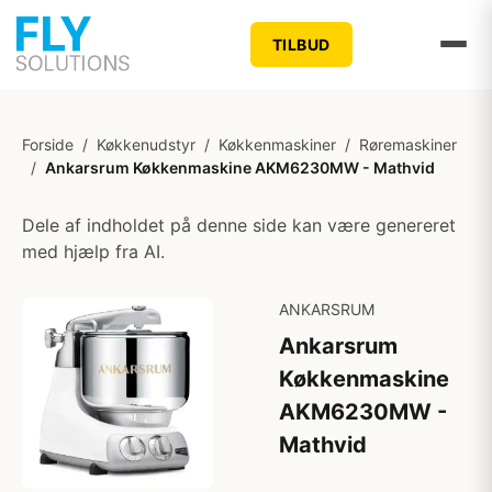
TILBUD
Forside
/
Køkkenudstyr
/
Køkkenmaskiner
/
Røremaskiner
/
Ankarsrum Køkkenmaskine AKM6230MW - Mathvid
Dele af indholdet på denne side kan være genereret
med hjælp fra AI.
ANKARSRUM
Ankarsrum
Køkkenmaskine
AKM6230MW -
Mathvid