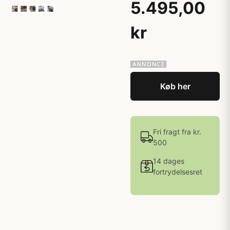
5.495,00
kr
Køb her
Fri fragt fra kr.
500
14 dages
fortrydelsesret