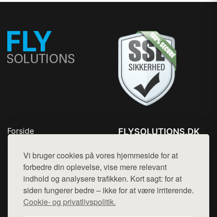
Forside
FLYSOLUTIONS.DK
Produkter
Tlf. 78768672
Top Rabatter
Vi bruger cookies på vores hjemmeside for at
Mail:
hej@want.dk
Blog
forbedre din oplevelse, vise mere relevant
Kontakt
indhold og analysere trafikken. Kort sagt: for at
Cookie- og privatlivspolitik
siden fungerer bedre – ikke for at være irriterende.
Cookie- og privatlivspolitik.