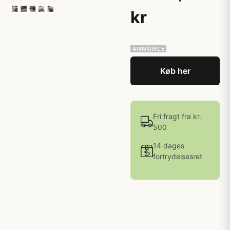
kr
Køb her
Fri fragt fra kr.
500
14 dages
fortrydelsesret