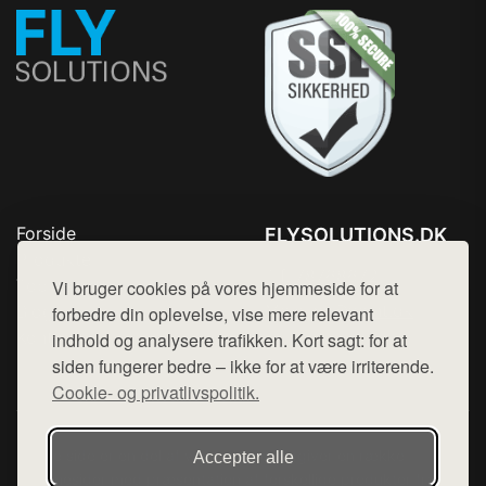
Forside
FLYSOLUTIONS.DK
Produkter
Tlf. 78768672
Top Rabatter
Vi bruger cookies på vores hjemmeside for at
Mail:
hej@want.dk
Blog
forbedre din oplevelse, vise mere relevant
Kontakt
indhold og analysere trafikken. Kort sagt: for at
Cookie- og privatlivspolitik
siden fungerer bedre – ikke for at være irriterende.
Cookie- og privatlivspolitik.
Denne side er en del af want.dk, der udgiver en række
Accepter alle
hjemmesider med præsentation af forskellige produkter fra