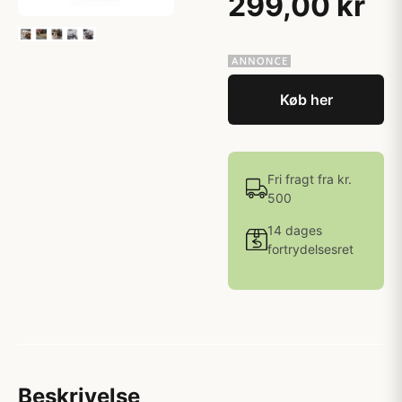
299,00 kr
Køb her
Fri fragt fra kr.
500
14 dages
fortrydelsesret
Beskrivelse