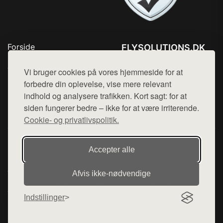
Forside
FLYSOLUTIONS.DK
Produkter
Tlf. 78768672
Top Rabatter
Vi bruger cookies på vores hjemmeside for at
Mail:
hej@want.dk
Blog
forbedre din oplevelse, vise mere relevant
Kontakt
indhold og analysere trafikken. Kort sagt: for at
Cookie- og privatlivspolitik
siden fungerer bedre – ikke for at være irriterende.
Cookie- og privatlivspolitik.
Denne side er en del af want.dk, der udgiver en række
Accepter alle
hjemmesider med præsentation af forskellige produkter fra
diverse webshops. Der sælges ikke varer fra denne side - vi
Afvis ikke‑nødvendige
henviser til de shops, som sælger varen. Vi har heller ikke
varerne på lager.
Indstillinger
© 2026 flysolutions.dk. Alle rettigheder forbeholdes.