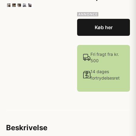
Køb her
Fri fragt fra kr.
500
14 dages
fortrydelsesret
Beskrivelse