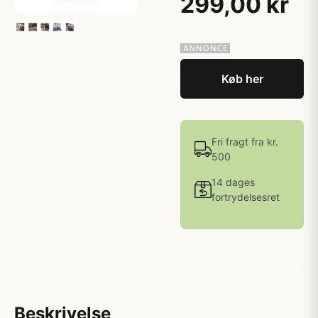
299,00 kr
Køb her
Fri fragt fra kr.
500
14 dages
fortrydelsesret
Beskrivelse