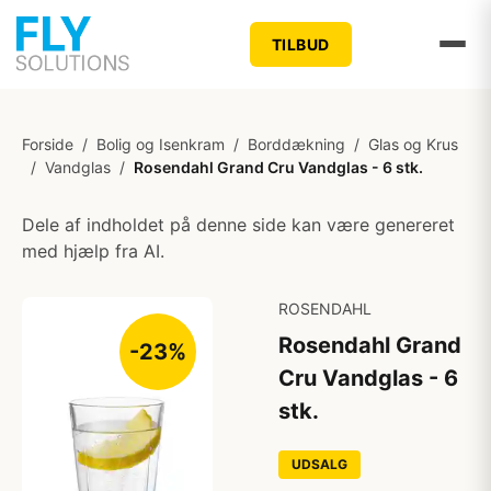
TILBUD
Forside
/
Bolig og Isenkram
/
Borddækning
/
Glas og Krus
/
Vandglas
/
Rosendahl Grand Cru Vandglas - 6 stk.
Dele af indholdet på denne side kan være genereret
med hjælp fra AI.
ROSENDAHL
Rosendahl Grand
-23%
Cru Vandglas - 6
stk.
UDSALG