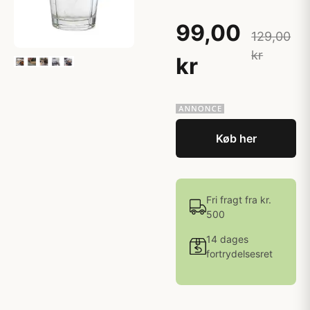
99,00
129,00
kr
kr
Køb her
Fri fragt fra kr.
500
14 dages
fortrydelsesret