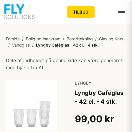
TILBUD
Forside
/
Bolig og Isenkram
/
Borddækning
/
Glas og Krus
/
Vandglas
/
Lyngby Caféglas - 42 cl. - 4 stk.
Dele af indholdet på denne side kan være genereret
med hjælp fra AI.
LYNGBY
Lyngby Caféglas
- 42 cl. - 4 stk.
99,00 kr