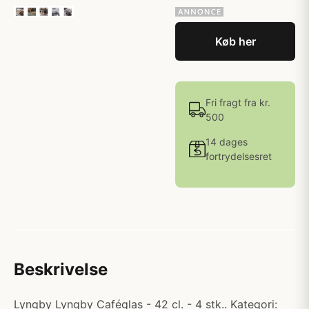
Køb her
Fri fragt fra kr.
500
14 dages
fortrydelsesret
Beskrivelse
Lyngby Lyngby Caféglas - 42 cl. - 4 stk.. Kategori: