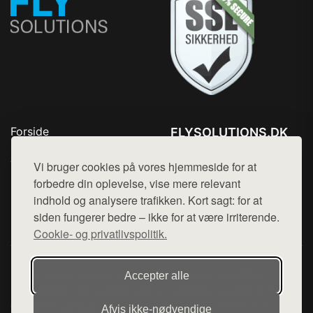
Forside
FLYSOLUTIONS.DK
Produkter
Tlf. 78768672
Top Rabatter
Vi bruger cookies på vores hjemmeside for at
Mail:
hej@want.dk
Blog
forbedre din oplevelse, vise mere relevant
Kontakt
indhold og analysere trafikken. Kort sagt: for at
Cookie- og privatlivspolitik
siden fungerer bedre – ikke for at være irriterende.
Cookie- og privatlivspolitik.
Denne side er en del af want.dk, der udgiver en række
Accepter alle
hjemmesider med præsentation af forskellige produkter fra
diverse webshops. Der sælges ikke varer fra denne side - vi
Afvis ikke‑nødvendige