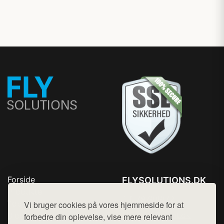
Forside
FLYSOLUTIONS.DK
Produkter
Tlf. 78768672
Top Rabatter
Vi bruger cookies på vores hjemmeside for at
Mail:
hej@want.dk
Blog
forbedre din oplevelse, vise mere relevant