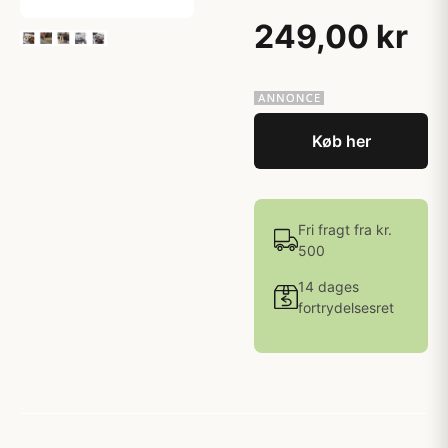
249,00 kr
Køb her
Fri fragt fra kr.
500
14 dages
fortrydelsesret