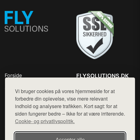
Forside
FLYSOLUTIONS.DK
Produkter
Tlf. 78768672
Top Rabatter
Vi bruger cookies på vores hjemmeside for at
Mail:
hej@want.dk
Blog
forbedre din oplevelse, vise mere relevant
Kontakt
indhold og analysere trafikken. Kort sagt: for at
Cookie- og privatlivspolitik
siden fungerer bedre – ikke for at være irriterende.
Cookie- og privatlivspolitik.
Denne side er en del af want.dk, der udgiver en række
Accepter alle