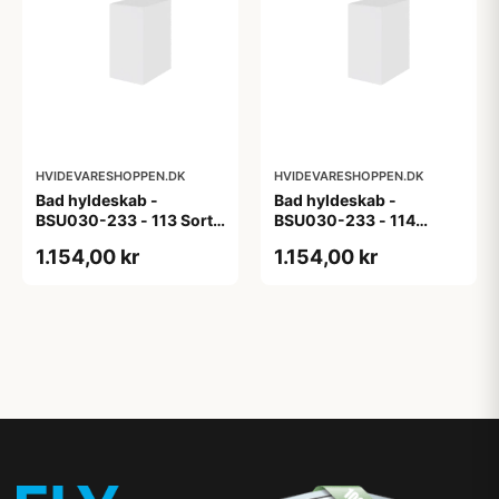
HVIDEVARESHOPPEN.DK
HVIDEVARESHOPPEN.DK
Bad hyldeskab -
Bad hyldeskab -
BSU030-233 - 113 Sort
BSU030-233 - 114
Eg - Melamin, sort eg
White Oak Line - Hvid
1.154,00 kr
1.154,00 kr
m/eg ABS-kant