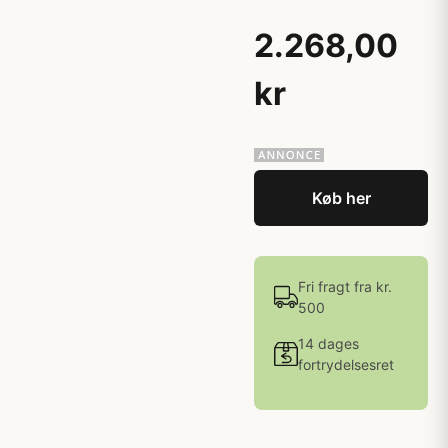
2.268,00
kr
Køb her
Fri fragt fra kr.
500
14 dages
fortrydelsesret