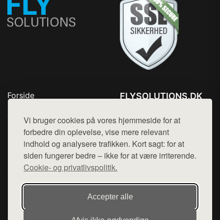
Forside
FLYSOLUTIONS.DK
Produkter
Tlf. 78768672
Top Rabatter
Vi bruger cookies på vores hjemmeside for at
Mail:
hej@want.dk
Blog
forbedre din oplevelse, vise mere relevant
Kontakt
indhold og analysere trafikken. Kort sagt: for at
Cookie- og privatlivspolitik
siden fungerer bedre – ikke for at være irriterende.
Cookie- og privatlivspolitik.
Denne side er en del af want.dk, der udgiver en række
Accepter alle
hjemmesider med præsentation af forskellige produkter fra
diverse webshops. Der sælges ikke varer fra denne side - vi