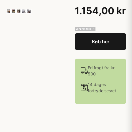
1.154,00 kr
Køb her
Fri fragt fra kr.
500
14 dages
fortrydelsesret