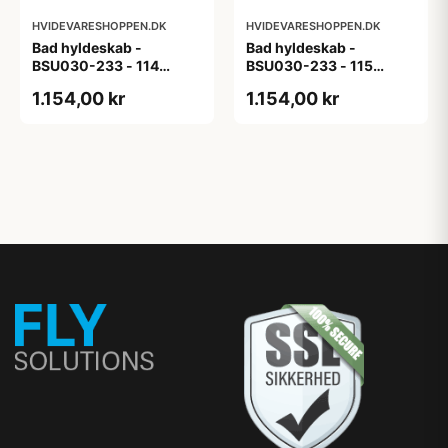
HVIDEVARESHOPPEN.DK
HVIDEVARESHOPPEN.DK
Bad hyldeskab -
Bad hyldeskab -
BSU030-233 - 114
BSU030-233 - 115
White Oak Line - Hvid
White Black Line - Hvid
1.154,00 kr
1.154,00 kr
m/eg ABS-kant
m/sort ABS-kant