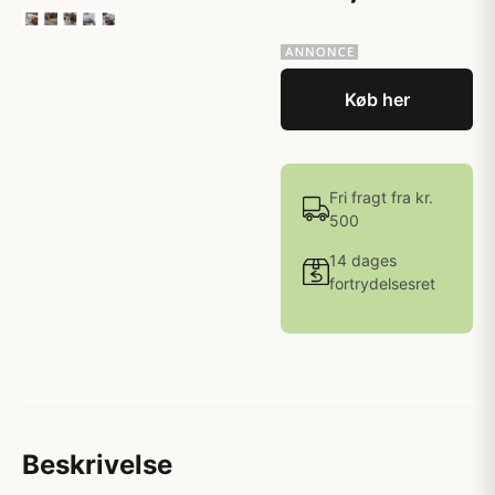
Køb her
Fri fragt fra kr.
500
14 dages
fortrydelsesret
Beskrivelse