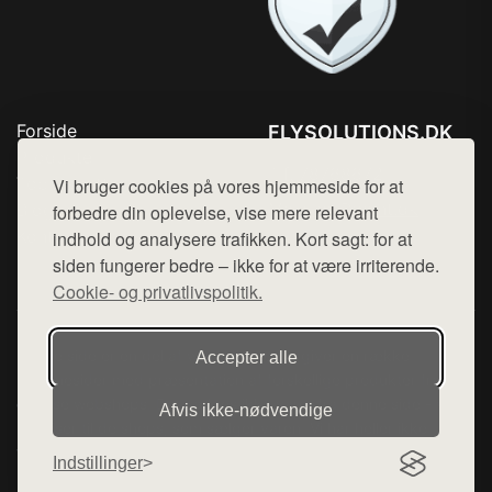
Forside
FLYSOLUTIONS.DK
Produkter
Tlf. 78768672
Top Rabatter
Vi bruger cookies på vores hjemmeside for at
Mail:
hej@want.dk
Blog
forbedre din oplevelse, vise mere relevant
Kontakt
indhold og analysere trafikken. Kort sagt: for at
Cookie- og privatlivspolitik
siden fungerer bedre – ikke for at være irriterende.
Cookie- og privatlivspolitik.
Denne side er en del af want.dk, der udgiver en række
Accepter alle
hjemmesider med præsentation af forskellige produkter fra
diverse webshops. Der sælges ikke varer fra denne side - vi
Afvis ikke‑nødvendige
henviser til de shops, som sælger varen. Vi har heller ikke
varerne på lager.
Indstillinger