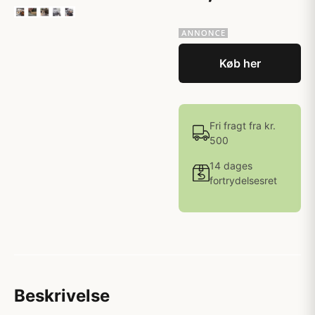
Køb her
Fri fragt fra kr.
500
14 dages
fortrydelsesret
Beskrivelse