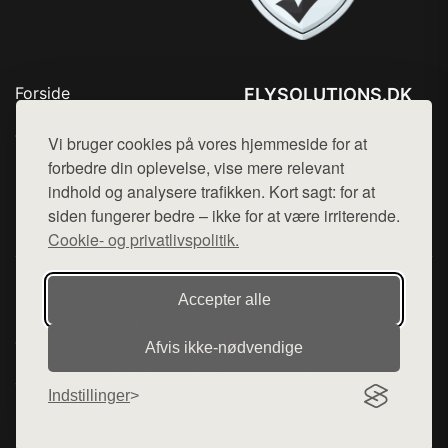
Forside
FLYSOLUTIONS.DK
Produkter
Tlf. 78768672
Top Rabatter
Vi bruger cookies på vores hjemmeside for at
Mail:
hej@want.dk
Blog
forbedre din oplevelse, vise mere relevant
Kontakt
indhold og analysere trafikken. Kort sagt: for at
Cookie- og privatlivspolitik
siden fungerer bedre – ikke for at være irriterende.
Cookie- og privatlivspolitik.
Denne side er en del af want.dk, der udgiver en række
Accepter alle
hjemmesider med præsentation af forskellige produkter fra
diverse webshops. Der sælges ikke varer fra denne side - vi
Afvis ikke‑nødvendige
henviser til de shops, som sælger varen. Vi har heller ikke
varerne på lager.
Indstillinger
© 2026 flysolutions.dk. Alle rettigheder forbeholdes.