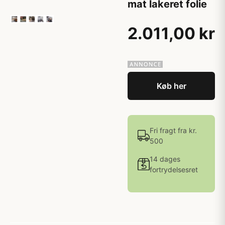
mat lakeret folie
2.011,00 kr
Køb her
Fri fragt fra kr.
500
14 dages
fortrydelsesret