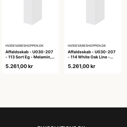
HVIDEVARESHOPPEN.DK
HVIDEVARESHOPPEN.DK
Affaldsskab - U030-207
Affaldsskab - U030-207
- 113 Sort Eg - Melamin,
- 114 White Oak Line -
sort eg
Hvid m/eg ABS-kant
5.261,00 kr
5.261,00 kr