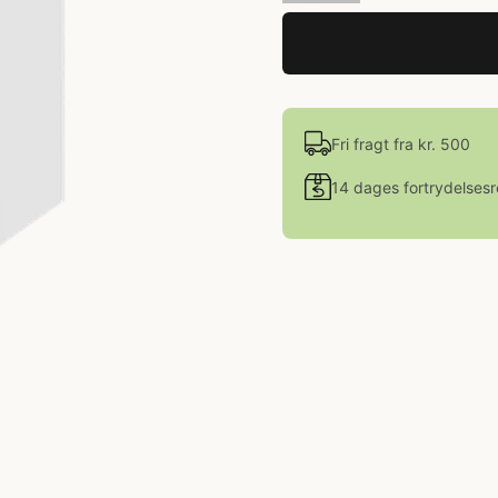
Fri fragt fra kr. 500
14 dages fortrydelsesr