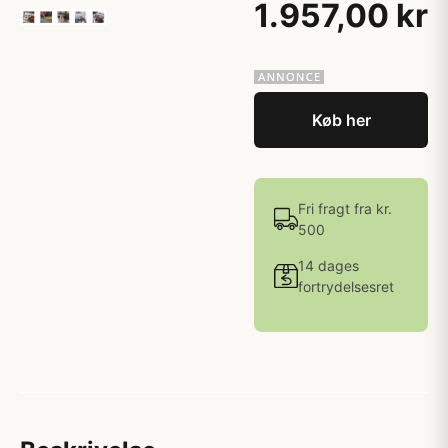
1.957,00 kr
Køb her
Fri fragt fra kr.
500
14 dages
fortrydelsesret