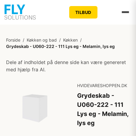
TILBUD
Forside
/
Køkken og bad
/
Køkken
/
Grydeskab - U060-222 - 111 Lys eg - Melamin, lys eg
Dele af indholdet på denne side kan være genereret
med hjælp fra AI.
HVIDEVARESHOPPEN.DK
Grydeskab -
U060-222 - 111
Lys eg - Melamin,
lys eg