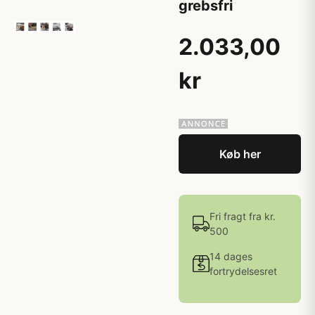
grebsfri
2.033,00
kr
Køb her
Fri fragt fra kr.
500
14 dages
fortrydelsesret