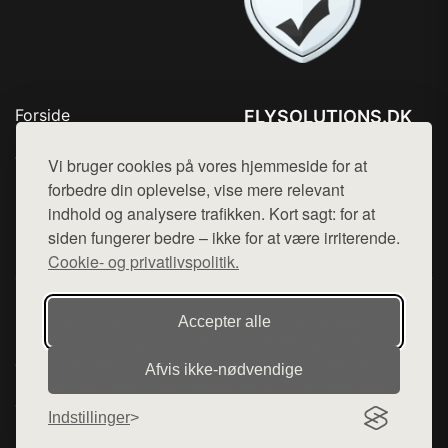
Forside
FLYSOLUTIONS.DK
Produkter
Tlf. 78768672
Top Rabatter
Vi bruger cookies på vores hjemmeside for at
Mail:
hej@want.dk
Blog
forbedre din oplevelse, vise mere relevant
Kontakt
indhold og analysere trafikken. Kort sagt: for at
Cookie- og privatlivspolitik
siden fungerer bedre – ikke for at være irriterende.
Cookie- og privatlivspolitik.
Denne side er en del af want.dk, der udgiver en række
Accepter alle
hjemmesider med præsentation af forskellige produkter fra
diverse webshops. Der sælges ikke varer fra denne side - vi
Afvis ikke‑nødvendige
henviser til de shops, som sælger varen. Vi har heller ikke
varerne på lager.
Indstillinger