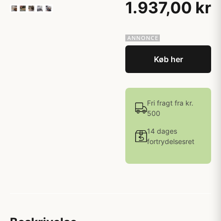
1.937,00 kr
Køb her
Fri fragt fra kr.
500
14 dages
fortrydelsesret