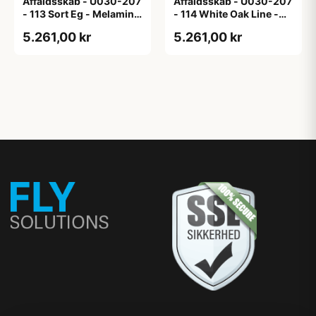
Affaldsskab - U030-207
Affaldsskab - U030-207
- 113 Sort Eg - Melamin,
- 114 White Oak Line -
sort eg
Hvid m/eg ABS-kant
5.261,00 kr
5.261,00 kr