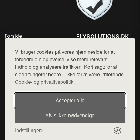
Forside
FLYSOLUTIONS.DK
Produkter
Tlf. 78768672
Top Rabatter
Vi bruger cookies på vores hjemmeside for at
Mail:
hej@want.dk
Blog
forbedre din oplevelse, vise mere relevant
Kontakt
indhold og analysere trafikken. Kort sagt: for at
Cookie- og privatlivspolitik
siden fungerer bedre – ikke for at være irriterende.
Cookie- og privatlivspolitik.
Denne side er en del af want.dk, der udgiver en række
Accepter alle
hjemmesider med præsentation af forskellige produkter fra
diverse webshops. Der sælges ikke varer fra denne side - vi
Afvis ikke‑nødvendige
henviser til de shops, som sælger varen. Vi har heller ikke
varerne på lager.
Indstillinger