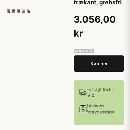
trækant, grebsfri
3.056,00
kr
Køb her
Fri fragt fra kr.
500
14 dages
fortrydelsesret