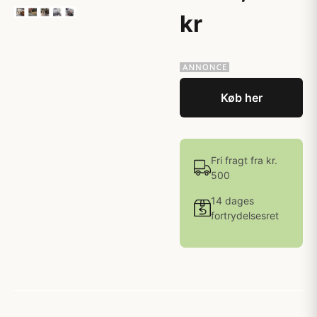
kr
Køb her
Fri fragt fra kr.
500
14 dages
fortrydelsesret