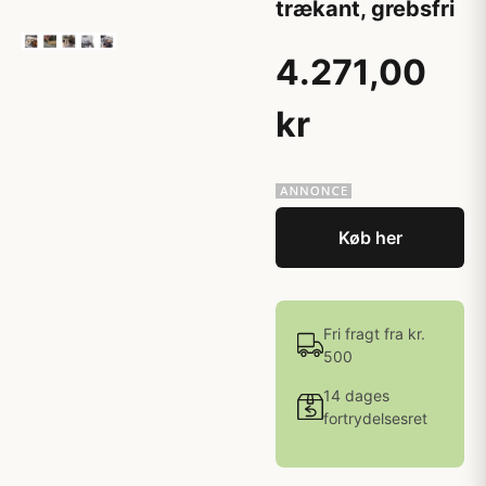
trækant, grebsfri
4.271,00
kr
Køb her
Fri fragt fra kr.
500
14 dages
fortrydelsesret