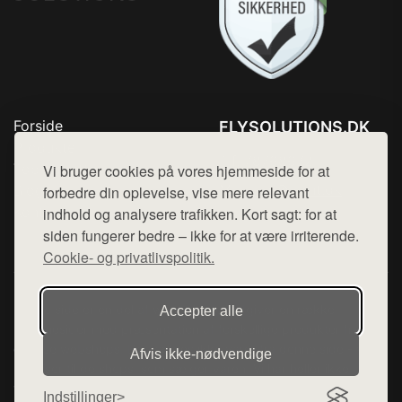
Forside
FLYSOLUTIONS.DK
Produkter
Tlf. 78768672
Top Rabatter
Vi bruger cookies på vores hjemmeside for at
Mail:
hej@want.dk
Blog
forbedre din oplevelse, vise mere relevant
Kontakt
indhold og analysere trafikken. Kort sagt: for at
Cookie- og privatlivspolitik
siden fungerer bedre – ikke for at være irriterende.
Cookie- og privatlivspolitik.
Denne side er en del af want.dk, der udgiver en række
Accepter alle
hjemmesider med præsentation af forskellige produkter fra
diverse webshops. Der sælges ikke varer fra denne side - vi
Afvis ikke‑nødvendige
henviser til de shops, som sælger varen. Vi har heller ikke
varerne på lager.
Indstillinger