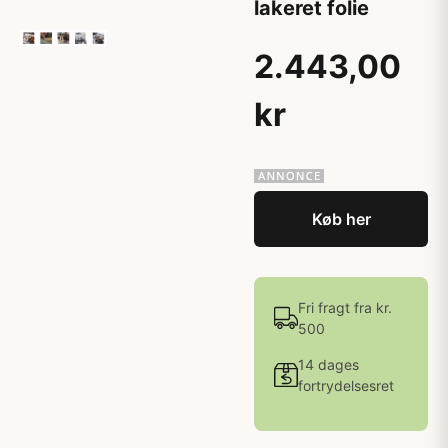
lakeret folie
2.443,00
kr
Køb her
Fri fragt fra kr.
500
14 dages
fortrydelsesret