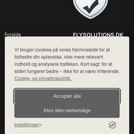
Forside
FLYSOLUTIONS.DK
Produkter
Tlf. 78768672
Top Rabatter
Vi bruger cookies på vores hjemmeside for at
Mail:
hej@want.dk
Blog
forbedre din oplevelse, vise mere relevant
Kontakt
indhold og analysere trafikken. Kort sagt: for at
Cookie- og privatlivspolitik
siden fungerer bedre – ikke for at være irriterende.
Cookie- og privatlivspolitik.
Denne side er en del af want.dk, der udgiver en række
Accepter alle
hjemmesider med præsentation af forskellige produkter fra
diverse webshops. Der sælges ikke varer fra denne side - vi
Afvis ikke‑nødvendige
henviser til de shops, som sælger varen. Vi har heller ikke
varerne på lager.
Indstillinger