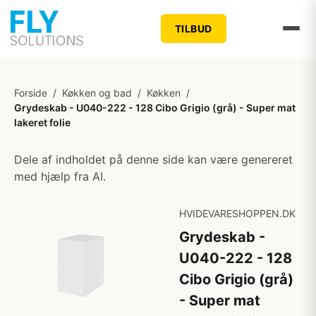
TILBUD
Forside
/
Køkken og bad
/
Køkken
/
Grydeskab - U040-222 - 128 Cibo Grigio (grå) - Super mat
lakeret folie
Dele af indholdet på denne side kan være genereret
med hjælp fra AI.
HVIDEVARESHOPPEN.DK
Grydeskab -
U040-222 - 128
Cibo Grigio (grå)
- Super mat