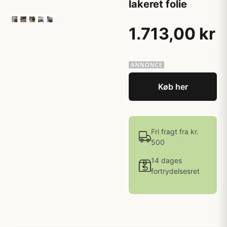
lakeret folie
1.713,00 kr
Køb her
Fri fragt fra kr.
500
14 dages
fortrydelsesret