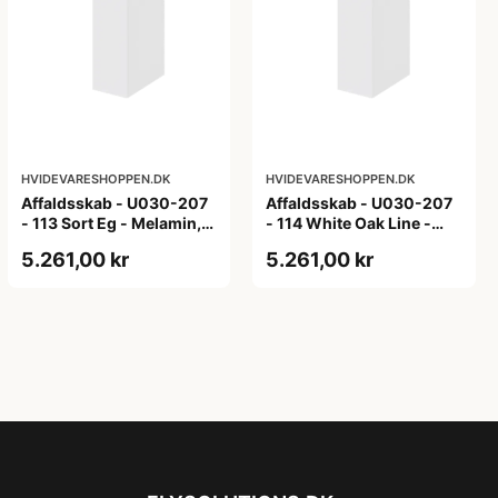
HVIDEVARESHOPPEN.DK
HVIDEVARESHOPPEN.DK
Affaldsskab - U030-207
Affaldsskab - U030-207
- 113 Sort Eg - Melamin,
- 114 White Oak Line -
sort eg
Hvid m/eg ABS-kant
5.261,00 kr
5.261,00 kr