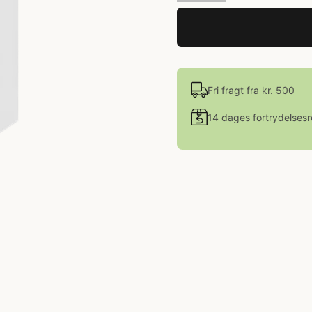
Fri fragt fra kr. 500
14 dages fortrydelsesr