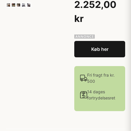
2.252,00
kr
Køb her
Fri fragt fra kr.
500
14 dages
fortrydelsesret