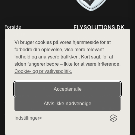
Forside
FLYSOLUTIONS.DK
Produkter
Tlf. 78768672
Top Rabatter
Vi bruger cookies på vores hjemmeside for at
Mail:
hej@want.dk
Blog
forbedre din oplevelse, vise mere relevant
Kontakt
indhold og analysere trafikken. Kort sagt: for at
Cookie- og privatlivspolitik
siden fungerer bedre – ikke for at være irriterende.
Cookie- og privatlivspolitik.
Denne side er en del af want.dk, der udgiver en række
Accepter alle
hjemmesider med præsentation af forskellige produkter fra
diverse webshops. Der sælges ikke varer fra denne side - vi
Afvis ikke‑nødvendige
henviser til de shops, som sælger varen. Vi har heller ikke
varerne på lager.
Indstillinger
© 2026 flysolutions.dk. Alle rettigheder forbeholdes.