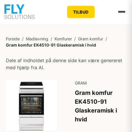
TILBUD
Forside
/
Madlavning
/
Komfurer
/
Gram komfur
/
Gram komfur EK4510-91 Glaskeramisk i hvid
Dele af indholdet på denne side kan være genereret
med hjælp fra AI.
GRAM
Gram komfur
EK4510-91
Glaskeramisk i
hvid