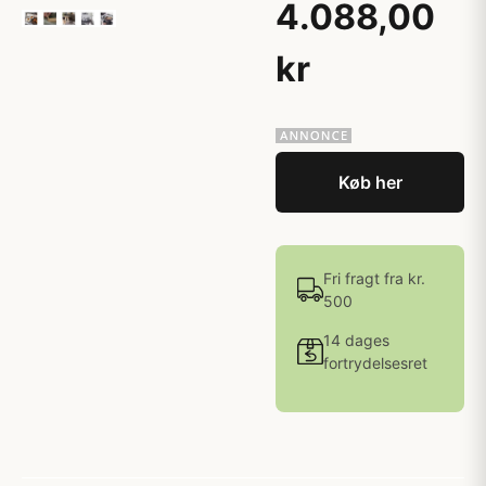
4.088,00
kr
Køb her
Fri fragt fra kr.
500
14 dages
fortrydelsesret