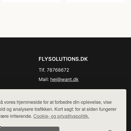
FLYSOLUTIONS.DK
Tlf. 78768672
Mail:
hej@want.dk
Cookie- og privatlivspolitik
å vores hjemmeside for at forbedre din oplevelse, vise
ld og analysere trafikken. Kort sagt: for at siden fungerer
være irriterende.
Cookie- og privatlivspolitik.
r sælges ikke varer fra denne side - vi henviser til de shops,