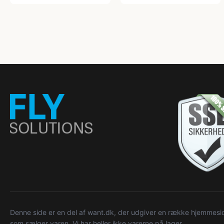
Denne side er en del af want.dk, der udgiver en række hjemmeside
som sælger varen. Vi har heller ikke varerne på lager.