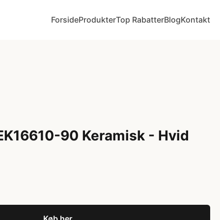
Forside
Produkter
Top Rabatter
Blog
Kontakt
EK16610-90 Keramisk - Hvid
Køb her