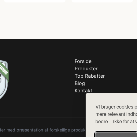
Forside
Produkter
Top Rabatter
Blog
Kontakt
Vi bruger cookies p
mere relevant indho
bedre – ikke for at 
r med præsentation af forskellige produkter fra diverse webshops. De