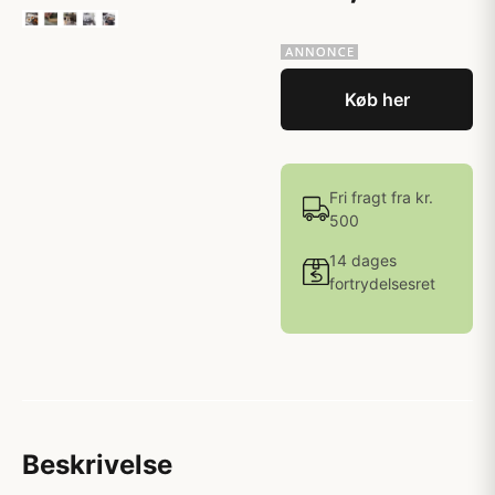
Køb her
Fri fragt fra kr.
500
14 dages
fortrydelsesret
Beskrivelse