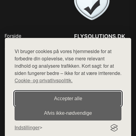
Forside
FLYSOLUTIONS.DK
Produkter
Tlf. 78768672
Top Rabatter
Vi bruger cookies på vores hjemmeside for at
Mail:
hej@want.dk
Blog
forbedre din oplevelse, vise mere relevant
Kontakt
indhold og analysere trafikken. Kort sagt: for at
Cookie- og privatlivspolitik
siden fungerer bedre – ikke for at være irriterende.
Cookie- og privatlivspolitik.
Denne side er en del af want.dk, der udgiver en række
Accepter alle
hjemmesider med præsentation af forskellige produkter fra
diverse webshops. Der sælges ikke varer fra denne side - vi
Afvis ikke‑nødvendige
henviser til de shops, som sælger varen. Vi har heller ikke
varerne på lager.
Indstillinger