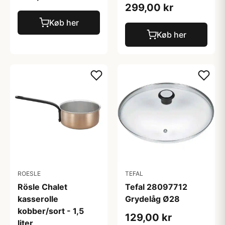
299,00 kr
Køb her
Køb her
ROESLE
TEFAL
Rösle Chalet
Tefal 28097712
kasserolle
Grydelåg Ø28
kobber/sort - 1,5
129,00 kr
liter