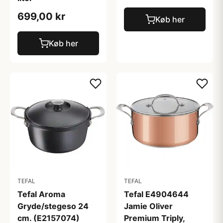
699,00 kr
Køb her
Køb her
TEFAL
TEFAL
Tefal Aroma
Tefal E4904644
Gryde/stegeso 24
Jamie Oliver
cm. (E2157074)
Premium Triply,