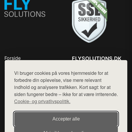
Forside
FLYSOLUTIONS.DK
Produkter
Tlf. 78768672
Top Rabatter
Vi bruger cookies på vores hjemmeside for at
Mail:
hej@want.dk
Blog
forbedre din oplevelse, vise mere relevant
Kontakt
indhold og analysere trafikken. Kort sagt: for at
Cookie- og privatlivspolitik
siden fungerer bedre – ikke for at være irriterende.
Cookie- og privatlivspolitik.
Denne side er en del af want.dk, der udgiver en række
Accepter alle
hjemmesider med præsentation af forskellige produkter fra
diverse webshops. Der sælges ikke varer fra denne side - vi