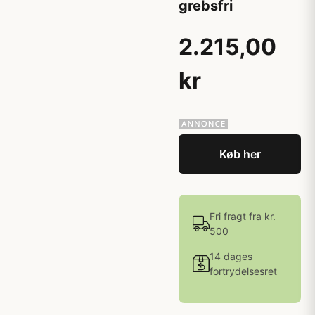
grebsfri
2.215,00
kr
Køb her
Fri fragt fra kr.
500
14 dages
fortrydelsesret