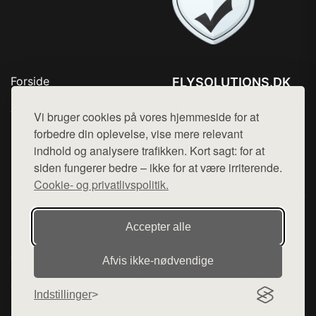
Forside
FLYSOLUTIONS.DK
Produkter
Tlf. 78768672
Top Rabatter
Vi bruger cookies på vores hjemmeside for at
Mail:
hej@want.dk
Blog
forbedre din oplevelse, vise mere relevant
Kontakt
indhold og analysere trafikken. Kort sagt: for at
Cookie- og privatlivspolitik
siden fungerer bedre – ikke for at være irriterende.
Cookie- og privatlivspolitik.
Denne side er en del af want.dk, der udgiver en række
Accepter alle
hjemmesider med præsentation af forskellige produkter fra
diverse webshops. Der sælges ikke varer fra denne side - vi
Afvis ikke‑nødvendige
henviser til de shops, som sælger varen. Vi har heller ikke
varerne på lager.
Indstillinger