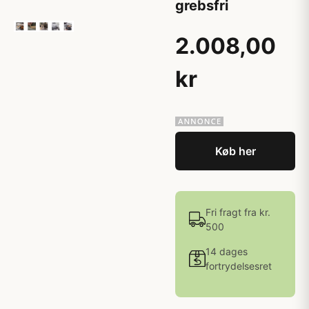
grebsfri
2.008,00
kr
Køb her
Fri fragt fra kr.
500
14 dages
fortrydelsesret