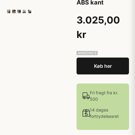
ABS kant
3.025,00
kr
Køb her
Fri fragt fra kr.
500
14 dages
fortrydelsesret