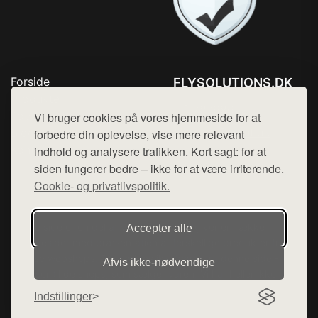
Forside
FLYSOLUTIONS.DK
Produkter
Tlf. 78768672
Top Rabatter
Vi bruger cookies på vores hjemmeside for at
Mail:
hej@want.dk
Blog
forbedre din oplevelse, vise mere relevant
Kontakt
indhold og analysere trafikken. Kort sagt: for at
Cookie- og privatlivspolitik
siden fungerer bedre – ikke for at være irriterende.
Cookie- og privatlivspolitik.
Denne side er en del af want.dk, der udgiver en række
Accepter alle
hjemmesider med præsentation af forskellige produkter fra
diverse webshops. Der sælges ikke varer fra denne side - vi
Afvis ikke‑nødvendige
henviser til de shops, som sælger varen. Vi har heller ikke
varerne på lager.
Indstillinger