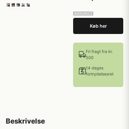
Køb her
Fri fragt fra kr.
500
14 dages
fortrydelsesret
Beskrivelse