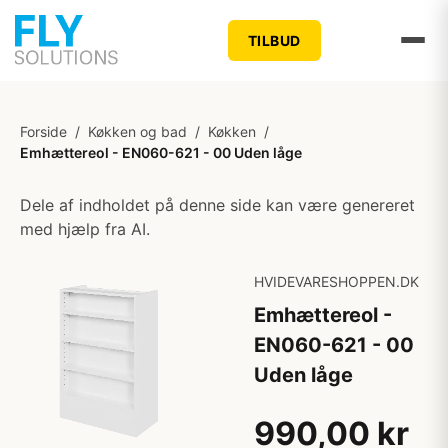
TILBUD
Forside
/
Køkken og bad
/
Køkken
/
Emhættereol - EN060-621 - 00 Uden låge
Dele af indholdet på denne side kan være genereret
med hjælp fra AI.
HVIDEVARESHOPPEN.DK
Emhættereol -
EN060-621 - 00
Uden låge
990,00 kr