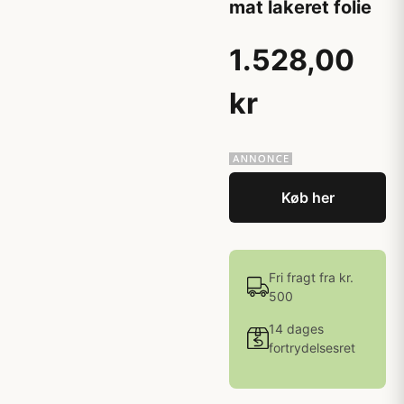
mat lakeret folie
1.528,00
kr
Køb her
Fri fragt fra kr.
500
14 dages
fortrydelsesret