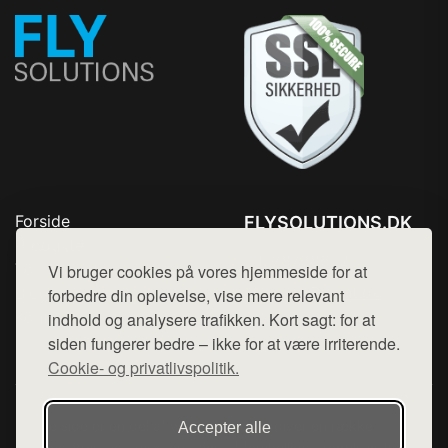
Forside
FLYSOLUTIONS.DK
Produkter
Tlf. 78768672
Top Rabatter
Vi bruger cookies på vores hjemmeside for at
Mail:
hej@want.dk
Blog
forbedre din oplevelse, vise mere relevant
Kontakt
indhold og analysere trafikken. Kort sagt: for at
Cookie- og privatlivspolitik
siden fungerer bedre – ikke for at være irriterende.
Cookie- og privatlivspolitik.
Denne side er en del af want.dk, der udgiver en række
Accepter alle
hjemmesider med præsentation af forskellige produkter fra