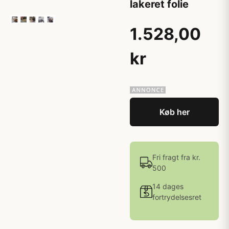
lakeret folie
1.528,00
kr
Køb her
Fri fragt fra kr.
500
14 dages
fortrydelsesret