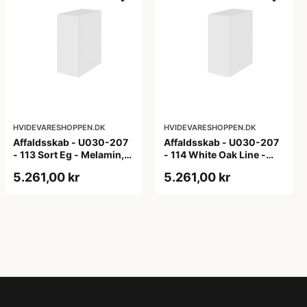
HVIDEVARESHOPPEN.DK
HVIDEVARESHOPPEN.DK
Affaldsskab - U030-207
Affaldsskab - U030-207
- 113 Sort Eg - Melamin,
- 114 White Oak Line -
sort eg
Hvid m/eg ABS-kant
5.261,00 kr
5.261,00 kr