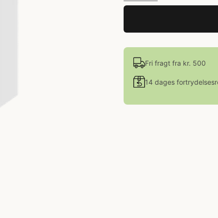
Fri fragt fra kr. 500
14 dages fortrydelsesr