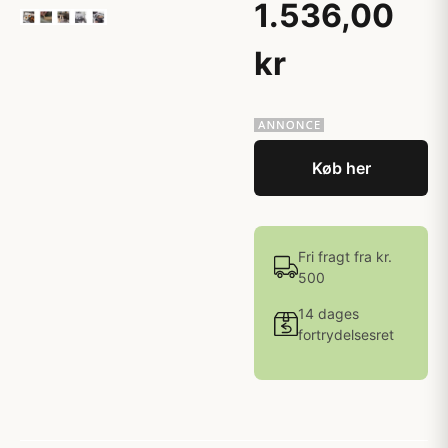
1.536,00
kr
Køb her
Fri fragt fra kr.
500
14 dages
fortrydelsesret