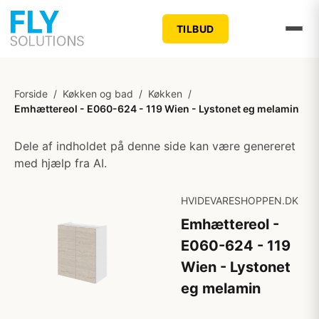
TILBUD
Forside
/
Køkken og bad
/
Køkken
/
Emhættereol - E060-624 - 119 Wien - Lystonet eg melamin
Dele af indholdet på denne side kan være genereret
med hjælp fra AI.
HVIDEVARESHOPPEN.DK
Emhættereol -
E060-624 - 119
Wien - Lystonet
eg melamin