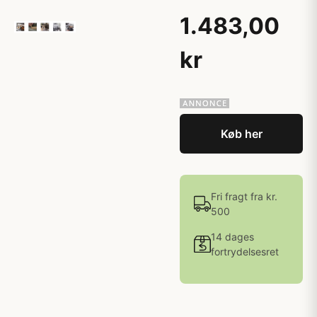
1.483,00
kr
Køb her
Fri fragt fra kr.
500
14 dages
fortrydelsesret