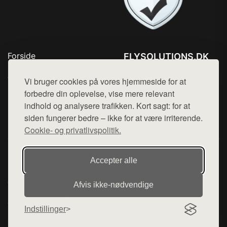
Forside
FLYSOLUTIONS.DK
Produkter
Tlf. 78768672
Top Rabatter
Vi bruger cookies på vores hjemmeside for at
Mail:
hej@want.dk
Blog
forbedre din oplevelse, vise mere relevant
Kontakt
indhold og analysere trafikken. Kort sagt: for at
Cookie- og privatlivspolitik
siden fungerer bedre – ikke for at være irriterende.
Cookie- og privatlivspolitik.
Denne side er en del af want.dk, der udgiver en række
Accepter alle
hjemmesider med præsentation af forskellige produkter fra
diverse webshops. Der sælges ikke varer fra denne side - vi
Afvis ikke‑nødvendige
henviser til de shops, som sælger varen. Vi har heller ikke
varerne på lager.
Indstillinger
© 2026 flysolutions.dk. Alle rettigheder forbeholdes.