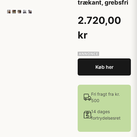
trækant, grebsfri
2.720,00
kr
Køb her
Fri fragt fra kr.
500
14 dages
fortrydelsesret