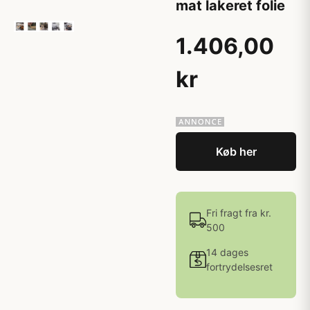
mat lakeret folie
1.406,00
kr
Køb her
Fri fragt fra kr.
500
14 dages
fortrydelsesret