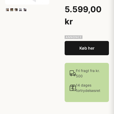
5.599,00
kr
Køb her
Fri fragt fra kr.
500
14 dages
fortrydelsesret