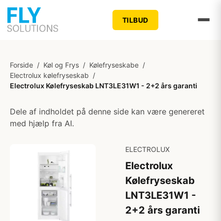
TILBUD
Forside
/
Køl og Frys
/
Kølefryseskabe
/
Electrolux kølefryseskab
/
Electrolux Kølefryseskab LNT3LE31W1 - 2+2 års garanti
Dele af indholdet på denne side kan være genereret
med hjælp fra AI.
ELECTROLUX
Electrolux
Kølefryseskab
LNT3LE31W1 -
2+2 års garanti