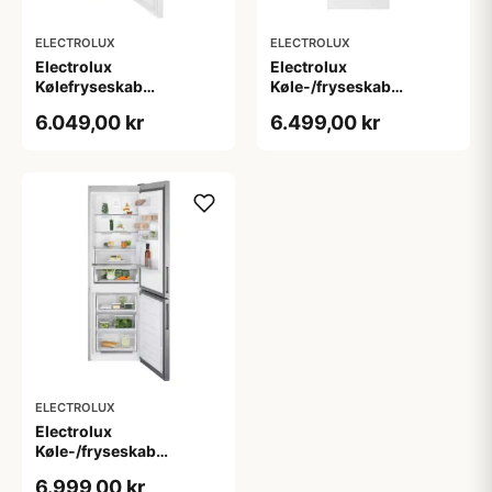
ELECTROLUX
ELECTROLUX
Electrolux
Electrolux
Kølefryseskab
Køle-/fryseskab
LNB1LE34WR - 2+2 års
ENC4ME33W - 2+2 års
6.049,00 kr
6.499,00 kr
garanti
garanti
ELECTROLUX
Electrolux
Køle-/fryseskab
ENC4ME33X - 2+2 års
6.999,00 kr
garanti