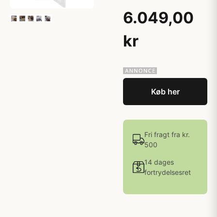
6.049,00
kr
Køb her
Fri fragt fra kr.
500
14 dages
fortrydelsesret