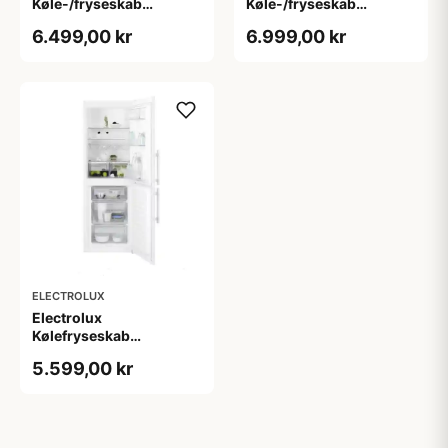
Køle-/fryseskab
Køle-/fryseskab
ENC4ME33W - 2+2 års
ENC4ME33X - 2+2 års
6.499,00 kr
6.999,00 kr
garanti
garanti
ELECTROLUX
Electrolux
Kølefryseskab
LNT3LE31W1 - 2+2 års
5.599,00 kr
garanti