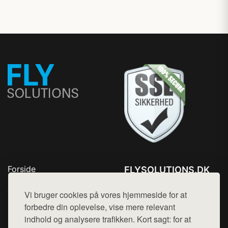
Forside
FLYSOLUTIONS.DK
Produkter
Tlf. 78768672
Top Rabatter
Vi bruger cookies på vores hjemmeside for at
Mail:
hej@want.dk
Blog
forbedre din oplevelse, vise mere relevant
Kontakt
indhold og analysere trafikken. Kort sagt: for at
Cookie- og privatlivspolitik