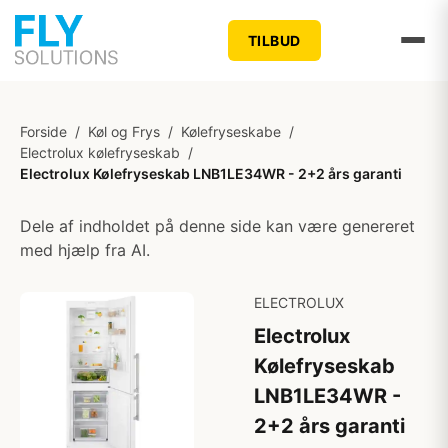
TILBUD
Forside
/
Køl og Frys
/
Kølefryseskabe
/
Electrolux kølefryseskab
/
Electrolux Kølefryseskab LNB1LE34WR - 2+2 års garanti
Dele af indholdet på denne side kan være genereret
med hjælp fra AI.
ELECTROLUX
Electrolux
Kølefryseskab
LNB1LE34WR -
2+2 års garanti